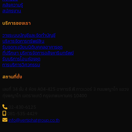
คลังความรู้
สมัครงาน
บริการของเรา
วางระบบบัญชีและจัดทำบัญชี
บริหารจัดการทรัพย์สิน
รับจดทะเบียนนิติบุคคลอาคารชุด
ที่ปรึกษา บริหารจัดการอสังหาริมทรัพย์
รับบริการโอนห้องชุด
การบริการวิศวกรรม
สถานที่ตั้ง
เลขที่ 34 ชั้น 4 ห้อง A04-425 อาคารซี.พี.ทาวเวอร์ 3 ถนนพญาไท แขวง
ทุ่งพญาไท เขตราชเทวี กรุงเทพมหานคร 10400
02-430-6125
081-535-4429
info@vertiphatgroup.co.th