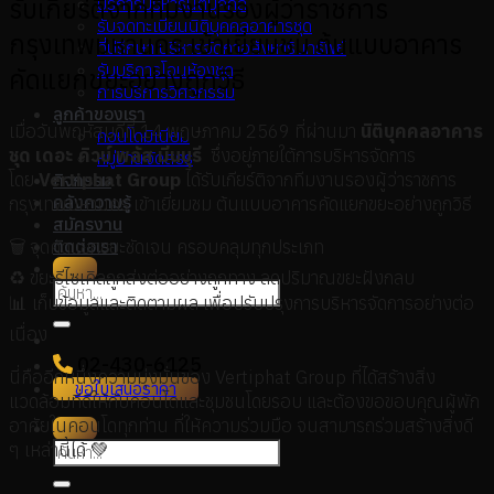
รับเกียร์ติจากทีมงานรองผู้ว่าราชการ
บริการบริหารนิติบุคคล
รับจดทะเบียนนิติบุคคลอาคารชุด
กรุงเทพมหานคร เข้าเยี่ยมชม ต้นแบบอาคาร
ที่ปรึกษา บริหารจัดกาอสังหาริมทรัพย์
รับบริการโอนห้องชุด
คัดแยกขยะอย่างถูกวิธี
การบริการวิศวกรรม
ลูกค้าของเรา
เมื่อวันพฤหัสบดีที่ 14 พฤษภาคม 2569 ที่ผ่านมา
นิติบุคคลอาคาร
คอนโดมิเนียม
ชุด เดอะ คิวบ์ พลัส มีนบุรี
ซึ่งอยู่ภายใต้การบริหารจัดการ
หมู่บ้านจัดสรร
โดย
Vertiphat Group
ได้รับเกียร์ติจากทีมงานรองผู้ว่าราชการ
กิจกรรม
คลังความรู้
กรุงเทพมหานคร เข้าเยี่ยมชม ต้นแบบอาคารคัดแยกขยะอย่างถูกวิธี
สมัครงาน
ติดต่อเรา
🗑️ จุดคัดแยกขยะชัดเจน ครอบคลุมทุกประเภท
♻️ ขยะรีไซเคิลถูกส่งต่ออย่างถูกทาง ลดปริมาณขยะฝังกลบ
📊 เก็บข้อมูลและติดตามผล เพื่อปรับปรุงการบริหารจัดการอย่างต่อ
เนื่อง
02-430-6125
นี่คืออีกหนึ่งความมุ่งมั่นของ Vertiphat Group ที่ได้สร้างสิ่ง
ขอใบเสนอราคา
แวดล้อมที่ดีให้กับคอนโดและชุมชนโดยรอบ และต้องขอขอบคุณผู้พัก
อาศัยในคอนโดทุกท่าน ที่ให้ความร่วมมือ จนสามารถร่วมสร้างสิ่งดี
ๆ เหล่านี้ได้ 💚