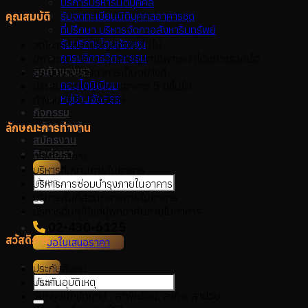
บริการบริหารนิติบุคคล
รับจดทะเบียนนิติบุคคลอาคารชุด
คุณสมบัติ
ที่ปรึกษา บริหารจัดกาอสังหาริมทรัพย์
รับบริการโอนห้องชุด
วุฒิการศึกษาปริญญาตรี ขึ้นไป
การบริการวิศวกรรม
มีภาวะผู้นำ สามารถแก้ปัญหาเฉพาะหน้าได้อย่างรวดเร็ว
ลูกค้าของเรา
รู้ระบบงานช่างอาคารเป็นอย่างดี
คอนโดมิเนียม
ประสบการณ์ผู้จัดการอาคาร 5 ปีขึ้นไป
หมู่บ้านจัดสรร
ทำงาน 6 วัน / สัปดาห์
กิจกรรม
คลังความรู้
ลักษณะการทำงาน
สมัครงาน
ติดต่อเรา
บริหารอาคาร
บริหารทีมงานภายในอาคาร
บริหารการซ่อมบำรุงภายในอาคาร
บริหารพื้นที่ส่วนกลางภายในอาคาร
บริการอื่นๆให้แก่ผู้พักอาศัยภายในอาคาร
02-430-6125
สวัสดิการ
ขอใบเสนอราคา
ประกันสังคม
ประกันอุบัติเหตุ
วันหยุดนักขัตฤกษ์ , ลาพักร้อน, ลากิจ, ลาป่วย