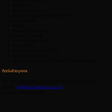
ปรับเงินเดือนประจำปี
โบนัสประจำปี
เครื่องแบบพนักงาน
ฝึกอบรมเพื่อเพิ่มประสิทธิภาพการทำงาน
กองทุนเลี้ยงชีพ
เบี้ยขยัน
ค่าแนะนำ / Intensive
ค่าภาษา / ค่าวิชาชีพ
งานเลี้ยงสังสรรค์ประจำปี
กระเช้าเยี้ยมไข้
เงินเพิ่มพิเศษ (สนับสนุน EIA)
วันหยุดพักผ่อนประจำปี
เงินช่วยเหลือฌาปนกิจ (บิดา, มารดา, สามี/ภรรยา, บุตร)
ติดต่อฝ่ายบุคคล
โทร. 099-621-1785 , 02-430-6125 คุณอ้อม, คุณนุช
E-mail :
hr@vertiphatgroup.co.th
Line ID : hrvertiplus98