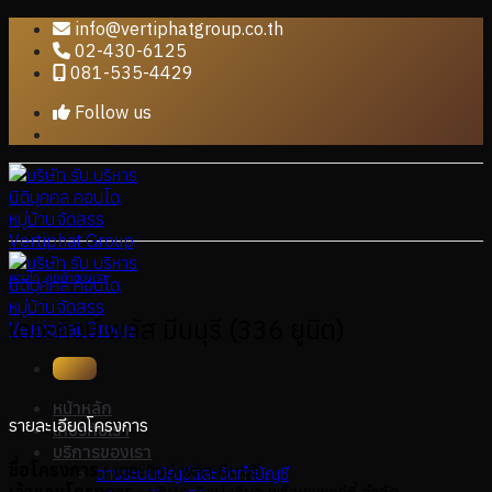
Skip
info@vertiphatgroup.co.th
to
02-430-6125
content
081-535-4429
Follow us
คอนโด
,
ลูกค้าของเรา
เดอะคิวบ์ พลัส มีนบุรี (336 ยูนิต)
หน้าหลัก
รายละเอียดโครงการ
เกี่ยวกับเรา
บริการของเรา
ชื่อโครงการ :
เดอะคิวบ์ พลัส มีนบุรี
วางระบบบัญชีและจัดทำบัญชี