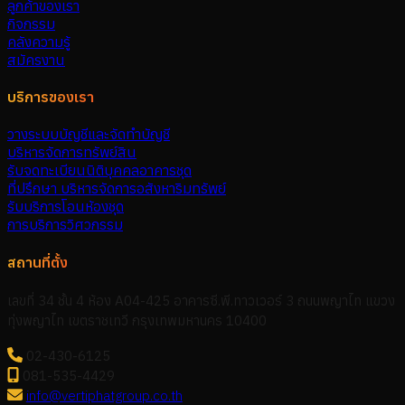
ลูกค้าของเรา
กิจกรรม
คลังความรู้
สมัครงาน
บริการของเรา
วางระบบบัญชีและจัดทำบัญชี
บริหารจัดการทรัพย์สิน
รับจดทะเบียนนิติบุคคลอาคารชุด
ที่ปรึกษา บริหารจัดการอสังหาริมทรัพย์
รับบริการโอนห้องชุด
การบริการวิศวกรรม
สถานที่ตั้ง
เลขที่ 34 ชั้น 4 ห้อง A04-425 อาคารซี.พี.ทาวเวอร์ 3 ถนนพญาไท แขวง
ทุ่งพญาไท เขตราชเทวี กรุงเทพมหานคร 10400
02-430-6125
081-535-4429
info@vertiphatgroup.co.th