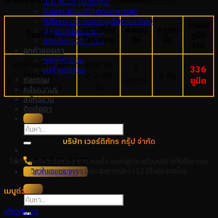
เจ้าของโครงการ
: บริษัท คิวบ์ เรียล พร๊อพเพอร์ตี้ จำกัด
บริการบริหารนิติบุคคล
รับจดทะเบียนนิติบุคคลอาคารชุด
ที่ปรึกษา บริหารจัดกาอสังหาริมทรัพย์
จำนวน
ขนาดที่ตั้ง
จำนวน
จำนวน
รับบริการโอนห้องชุด
โซนที่ตั้ง
ยูนิต
โครงการ
ตึก
ชั้น
การบริการวิศวกรรม
รวม
ลูกค้าของเรา
คอนโดมิเนียม
เขตมีนบุรี (ถ.เสรี
ประมาณ
2
336
หมู่บ้านจัดสรร
ไทย ติดฝั่ง
2-2-80
8 ชั้น
กิจกรรม
อาคาร
ยูนิต
รามอินทรา)
ไร่
คลังความรู้
สมัครงาน
ติดต่อเรา
บริษัท เวอร์ติภัทร กรุ๊ป จำกัด
02-430-6125
ให้บริการบริหารจัดการอาคาร คอนโด และหมู่บ้าน พร้อมบริการที่ปรึกษาและ
วิศวกรรมครบวงจร มีประสบการณ์กว่า 15 ปีในประเทศไทย
ขอใบเสนอราคา
เมนูด่วน
เกี่ยวกับเรา