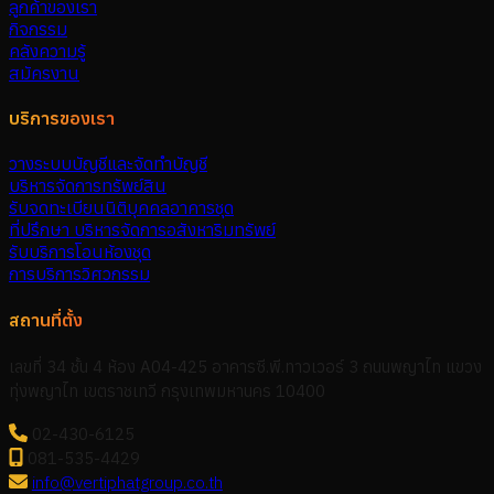
ลูกค้าของเรา
กิจกรรม
คลังความรู้
สมัครงาน
บริการของเรา
วางระบบบัญชีและจัดทำบัญชี
บริหารจัดการทรัพย์สิน
รับจดทะเบียนนิติบุคคลอาคารชุด
ที่ปรึกษา บริหารจัดการอสังหาริมทรัพย์
รับบริการโอนห้องชุด
การบริการวิศวกรรม
สถานที่ตั้ง
เลขที่ 34 ชั้น 4 ห้อง A04-425 อาคารซี.พี.ทาวเวอร์ 3 ถนนพญาไท แขวง
ทุ่งพญาไท เขตราชเทวี กรุงเทพมหานคร 10400
02-430-6125
081-535-4429
info@vertiphatgroup.co.th