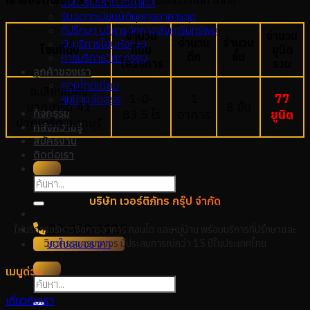
เจ้าของโครงการ
: บริษัท วิถีไทย เรียลเอสเตท จำกัด
บริการบริหารนิติบุคคล
รับจดทะเบียนนิติบุคคลอาคารชุด
ที่ปรึกษา บริหารจัดกาอสังหาริมทรัพย์
จำนวน
จำนวน
จำนวน
จำนวน
รับบริการโอนห้องชุด
โซนที่ตั้ง
ที่ดิน
ยูนิต
ตึก
ชั้น
การบริการวิศวกรรม
โครงการ
รวม
ลูกค้าของเรา
คอนโดมิเนียม
ซ.เลี่ยงเมือง
1-0-
1
77
หมู่บ้านจัดสรร
ปากเกร็ด 41
8 ชั้น
กิจกรรม
83.5 ไร่
อาคาร
ยูนิต
ปากเกร็ด นนทบุรี
คลังความรู้
สมัครงาน
ติดต่อเรา
บริษัท เวอร์ติภัทร กรุ๊ป จำกัด
02-430-6125
ให้บริการบริหารจัดการอาคาร คอนโด และหมู่บ้าน พร้อมบริการที่ปรึกษาและ
วิศวกรรมครบวงจร มีประสบการณ์กว่า 15 ปีในประเทศไทย
ขอใบเสนอราคา
เมนูด่วน
เกี่ยวกับเรา